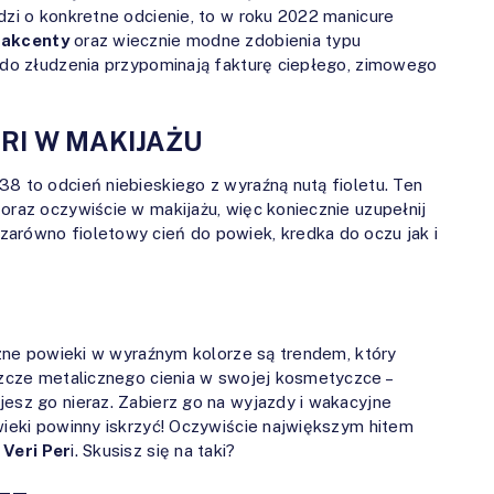
dzi o konkretne odcienie, to w roku 2022 manicure
 akcenty
oraz wiecznie modne zdobienia typu
e do złudzenia przypominają fakturę ciepłego, zimowego
ERI W MAKIJAŻU
38 to odcień niebieskiego z wyraźną nutą fioletu. Ten
oraz oczywiście w makijażu, więc koniecznie uzupełnij
arówno fioletowy cień do powiek, kredka do oczu jak i
iczne powieki w wyraźnym kolorze są trendem, który
eszcze metalicznego cienia w swojej kosmetyczce –
jesz go nieraz. Zabierz go na wyjazdy i wakacyjne
wieki powinny iskrzyć! Oczywiście największym hitem
 Veri Per
i. Skusisz się na taki?