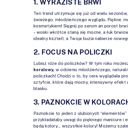
1. WYRAZISTE BRWI
Ten trend utrzymuje się już od wielu sezonów,
świeżego, młodzieńczego wyglądu. Piękne, mo
kosmetykiem! Sięgnij po serum an porost brwi
– woski wkrótce staną się mocne, a łuk brwio
idealny kształt, a Twoja buzia nabierze noweg
2. FOCUS NA POLICZKI
Lubisz róże do policzków? W tym roku możesz 
koralowy,
w odcieniu młodzieńczego, naturaln
policzkach! Chodzi o to, by cera wyglądała p
sztyfcie, które dają mocny, intensywny efekt
blasku.
3. PAZNOKCIE W KOLORAC
Paznokcie to jeden z ulubionych “elementów” 
przykładałaby uwagi do pięknego manicure i 
będą kolory… wszystkie kolory! Możemy szaleć 