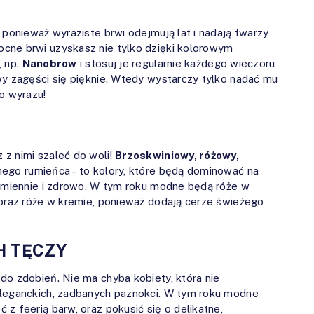
 ponieważ wyraziste brwi odejmują lat i nadają twarzy
cne brwi uzyskasz nie tylko dzięki kolorowym
, np.
Nanobrow
i stosuj je regularnie każdego wieczoru
wy zagęści się pięknie. Wtedy wystarczy tylko nadać mu
o wyrazu!
z nimi szaleć do woli!
Brzoskwiniowy, różowy,
ego rumieńca – to kolory, które będą dominować na
romiennie i zdrowo. W tym roku modne będą róże w
 oraz róże w kremie, ponieważ dodają cerze świeżego
H TĘCZY
do zdobień. Nie ma chyba kobiety, która nie
eleganckich, zadbanych paznokci. W tym roku modne
z feerią barw, oraz pokusić się o delikatne,