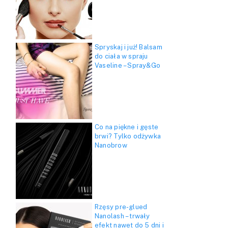
Spryskaj i już! Balsam
do ciała w spraju
Vaseline – Spray&Go
Co na piękne i gęste
brwi? Tylko odżywka
Nanobrow
Rzęsy pre-glued
Nanolash – trwały
efekt nawet do 5 dni i