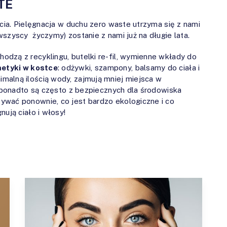
TE
ycia. Pielęgnacja w duchu zero waste utrzyma się z nami
szyscy życzymy) zostanie z nami już na długie lata.
dzą z recyklingu, butelki re-fil, wymienne wkłady do
etyki w kostce
: odżywki, szampony, balsamy do ciała i
malną ilością wody, zajmują mniej miejsca w
a ponadto są często z bezpiecznych dla środowiska
ywać ponownie, co jest bardzo ekologiczne i co
ują ciało i włosy!