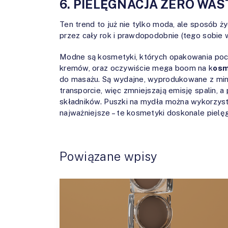
6. PIELĘGNACJA ZERO WAS
Ten trend to już nie tylko moda, ale sposób ż
przez cały rok i prawdopodobnie (tego sobie w
Modne są kosmetyki, których opakowania pocho
kremów, oraz oczywiście mega boom na k
osm
do masażu. Są wydajne, wyprodukowane z mini
transporcie, więc zmniejszają emisję spalin, 
składników. Puszki na mydła można wykorzyst
najważniejsze – te kosmetyki doskonale pielęgn
Powiązane wpisy