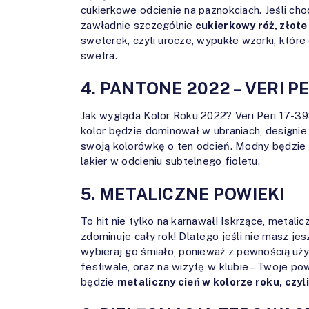
cukierkowe odcienie na paznokciach. Jeśli cho
zawładnie szczególnie
cukierkowy róż, złote
sweterek, czyli urocze, wypukłe wzorki, któr
swetra.
4. PANTONE 2022 – VERI P
Jak wygląda Kolor Roku 2022? Veri Peri 17-39
kolor będzie dominował w ubraniach, designie 
swoją kolorówkę o ten odcień. Modny będzie z
lakier w odcieniu subtelnego fioletu.
5. METALICZNE POWIEKI
To hit nie tylko na karnawał! Iskrzące, metal
zdominuje cały rok! Dlatego jeśli nie masz j
wybieraj go śmiało, ponieważ z pewnością uży
festiwale, oraz na wizytę w klubie – Twoje po
będzie
metaliczny cień w kolorze roku, czyli