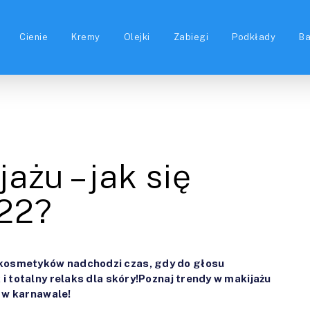
Cienie
Kremy
Olejki
Zabiegi
Podkłady
B
ażu – jak się
22?
 kosmetyków nadchodzi czas, gdy do głosu
 i totalny relaks dla skóry!Poznaj trendy w makijażu
e w karnawale!