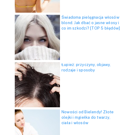
Świadoma pielęgnacja włosów
blond. Jak dbać o jasne włosy i
co im szkodzi? [TOP 5 błędów]
Łupież: przyczyny, objawy,
rodzaje i sposoby
Nowości od Bielendy! Złote
olejki i mgiełka do twarzy,
ciała i włosów