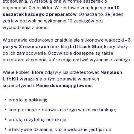
stosowania. Występują one w formie saszetek o
pojemności 0,5 mililitra. W zestawie znajduje się
po 10
saszetek każdego z preparatów
. Oznacza to, że jeden
zestaw pozwoli na wykonanie 10 zabiegów bez
wychodzenia z domu.
W zestawie dodatkowo znajdują się silikonowe wałeczki –
3
pary w 3 rozmiarach
oraz klej
Lift Lash Glue
, który służy
do ich zamocowania. Oczywiście dostępne są także
pozostałe akcesoria, które mają ułatwić wykonanie zabiegu.
Wiele kobiet, które zdążyły już przetestować
Nanolash
Lift Kit
wyraża się o tym zestawie w samych
superlatywach.
Panie doceniają głównie:
prostotę aplikacji;
kompletność zestawu – niczego w nim nie brakuje;
prostą i czytelną instrukcję;
efektywne działanie, które widoczne jest już od