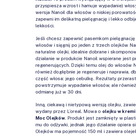
przyspiesza wzrost i hamuje wypadanie) włosy
wersja Nanoil dla włosów o niskiej porowatośc
zapewni im delikatną pielęgnację i lekko odbij
lekkości.
Jeśli chcesz zapewnić pasemkom pielęgnację
włosów i sięgnij po jeden z trzech olejków Na
naturalne olejki, idealnie dobrane i skompon
działanie w produkcie Nanoil wspierane jest p
regenerujących. Dzięki temu olej do włosów Na
również dogłębnie je regeneruje i naprawia, d
część włosa: jego cebulkę. Rezultaty przerast
powstrzymuje wypadanie włosów, ale również 
odmianę już w 30 dni.
Inną, ciekawą i nietypową wersją olejku, zawi
wydany przez L’oreal. Mowa o
olejku w kremi
Moc Olejków
. Produkt jest zamknięty w plast
mu do odżywki, jednak jego działanie opiera s
Olejków ma pojemność 150 ml i zawiera olejek