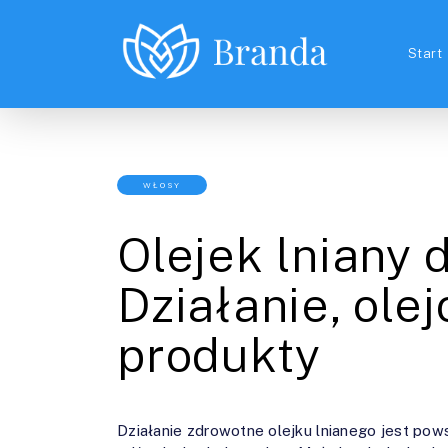
Start
WŁOSY
Olejek lniany 
Działanie, ole
produkty
Działanie zdrowotne olejku lnianego jest po