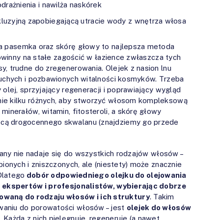
drażnienia i nawilża naskórek
luzyjną zapobiegającą utracie wody z wnętrza włosa
u na pasemka oraz skórę głowy to najlepsza metoda
 powinny na stałe zagościć w łazience zwłaszcza tych
y, trudne do zregenerowania. Olejek z nasion lnu
suchych i pozbawionych witalności kosmyków. Trzeba
 olej, sprzyjający regeneracji i poprawiający wygląd
nie kilku różnych, aby stworzyć włosom kompleksową
minerałów, witamin, fitosteroli, a skórę głowy
ocą drogocennego skwalanu (znajdziemy go przede
niany nie nadaje się do wszystkich rodzajów włosów –
bionych i zniszczonych, ale (niestety) może znacznie
 Dlatego
dobór odpowiedniego olejku do olejowania
na ekspertów i profesjonalistów, wybierając dobrze
aną do rodzaju włosów i ich struktury
. Takim
waniu do porowatości włosów – jest
olejek do włosów
Każda z nich pielęgnuje, regeneruje (a nawet