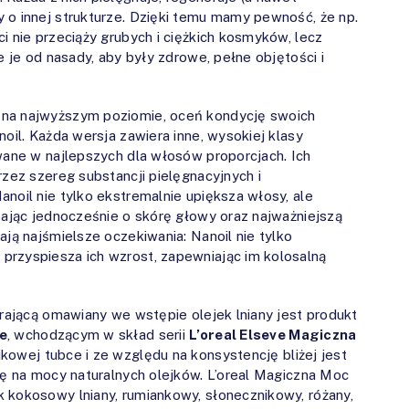
 o innej strukturze. Dzięki temu mamy pewność, że np.
i nie przeciąży grubych i ciężkich kosmyków, lecz
e je od nasady, aby były zdrowe, pełne objętości i
 na najwyższym poziomie, oceń kondycję swoich
noil. Każda wersja zawiera inne, wysokiej klasy
owane w najlepszych dla włosów proporcjach. Ich
rzez szereg substancji pielęgnacyjnych i
noil nie tylko ekstremalnie upiększa włosy, ale
bając jednocześnie o skórę głowy oraz najważniejszą
ają najśmielsze oczekiwania: Nanoil nie tylko
przyspiesza ich wzrost, zapewniając im kolosalną
erającą omawiany we wstępie olejek lniany jest produkt
e
, wchodzącym w skład serii
L’oreal Elseve Magiczna
ikowej tubce i ze względu na konsystencję bliżej jest
ię na mocy naturalnych olejków. L’oreal Magiczna Moc
 kokosowy lniany, rumiankowy, słonecznikowy, różany,