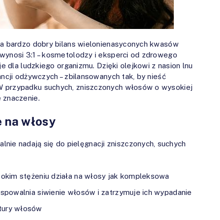
 za bardzo dobry bilans wielonienasyconych kwasów
wynosi 3:1 – kosmetolodzy i eksperci od zdrowego
je dla ludzkiego organizmu. Dzięki olejkowi z nasion lnu
ancji odżywczych – zbilansowanych tak, by nieść
W przypadku suchych, zniszczonych włosów o wysokiej
 znaczenie.
ie na włosy
nie nadają się do pielęgnacji zniszczonych, suchych
ysokim stężeniu działa na włosy jak kompleksowa
, spowalnia siwienie włosów i zatrzymuje ich wypadanie
ktury włosów