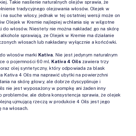
kiej. Takie nasilenie naturalnych olejów sprawia, że
ełnienie tradycyjnego olejowania włosów. Olejek w
 na suche włosy, jednak w tej ostatniej wersji może on
w Olejek w Kremie najlepiej wchłania się w wilgotne
ki do włosów. Niestety nie można nakładać go na skórę
 alkohole sprawiają, ze Olejek w Kremie ma działanie
zczonych włosach lub nakładany wyłącznie a końcówki.
e do włosów marki
Kativa
. Nie jest jedynym naturalnym
lce o pojemności 60 ml.
Kativa 4 Oils
zawiera trzy
 oraz olej syntetyczny, który odpowiada za blask
a Kativa 4 Oils ma naprawić ubytki na powierzchni
dania na skórę głowy, ale dobrze dyscyplinuje i
ils nie jest wyposażony w pompkę ani żaden inny
co problemów, ale dobra konsystencja sprawia, że olejek
lejną ujmującą rzeczą w produkcie 4 Oils jest jego
ę na włosach.