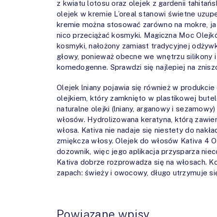
z kwiatu lotosu oraz olejek z gardenii tahitańs
olejek w kremie L’oreal stanowi świetne uzup
kremie można stosować zarówno na mokre, ja i
nico przeciążać kosmyki. Magiczna Moc Olejkó
kosmyki, nałożony zamiast tradycyjnej odżyw
głowy, ponieważ obecne we wnętrzu silikony i
komedogenne. Sprawdzi się najlepiej na znis
Olejek lniany pojawia się również w produkci
olejkiem, który zamknięto w plastikowej bute
naturalne olejki (lniany, arganowy i sezamowy)
włosów. Hydrolizowana keratyna, którą zawier
włosa. Kativa nie nadaje się niestety do nakła
zmiękcza włosy. Olejek do włosów Kativa 4 O
dozownik, więc jego aplikacja przysparza nie
Kativa dobrze rozprowadza się na włosach. Ko
zapach: świeży i owocowy, długo utrzymuje si
Powiązane wpisy