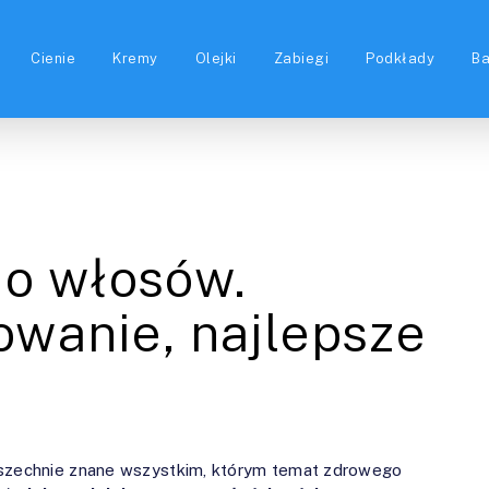
Cienie
Kremy
Olejki
Zabiegi
Podkłady
B
do włosów.
jowanie, najlepsze
wszechnie znane wszystkim, którym temat zdrowego