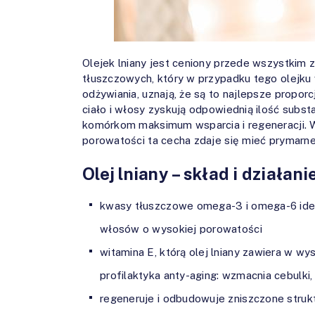
Olejek lniany jest ceniony przede wszystkim
tłuszczowych, który w przypadku tego olejku 
odżywiania, uznają, że są to najlepsze proporc
ciało i włosy zyskują odpowiednią ilość subst
komórkom maksimum wsparcia i regeneracji. 
porowatości ta cecha zdaje się mieć prymarne
Olej lniany – skład i działan
kwasy tłuszczowe omega-3 i omega-6 ideal
włosów o wysokiej porowatości
witamina E, którą olej lniany zawiera w w
profilaktyka anty-aging: wzmacnia cebulki
regeneruje i odbudowuje zniszczone stru