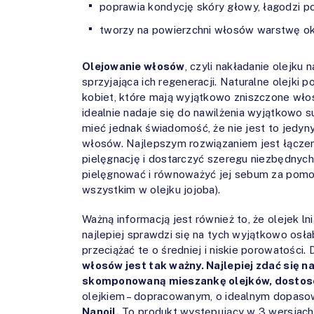
poprawia kondycję skóry głowy, łagodzi po
tworzy na powierzchni włosów warstwę ok
Olejowanie włosów
, czyli nakładanie olejk
sprzyjająca ich regeneracji. Naturalne olejki
kobiet, które mają wyjątkowo zniszczone włos
idealnie nadaje się do nawilżenia wyjątkowo 
mieć jednak świadomość, że nie jest to jedyny
włosów. Najlepszym rozwiązaniem jest łącze
pielęgnację i dostarczyć szeregu niezbędnych 
pielęgnować i równoważyć jej sebum za pom
wszystkim w olejku jojoba).
Ważną informacją jest również to, że olejek l
najlepiej sprawdzi się na tych wyjątkowo osła
przeciążać te o średniej i niskie porowatości.
włosów jest tak ważny. Najlepiej zdać się 
skomponowaną mieszankę olejków, dostosow
olejkiem – dopracowanym, o idealnym dopaso
Nanoil.
To produkt występujący w 3 wersjach. 