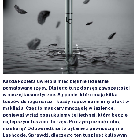
Każda kobieta uwielbia mieć pięknie i idealnie
pomalowane rzęsy. Dlatego tusz do rzęs zawsze gości
w naszej kosmetyczce. Są panie, które mają kilka
tuszów do rzęs naraz – każdy zapewnia im inny efekt w
makijażu. Często maskary mnożą się w łazience,
ponieważ wciąż poszukujemy tej jedynej, która będzie
najlepszym tuszem do rzęs. Po czym poznać dobrą
maskarę? Odpowiedź na to pytanie z pewnością zna
Lashcode. Sprawdź, dlaczego ten tusz jest kultowym