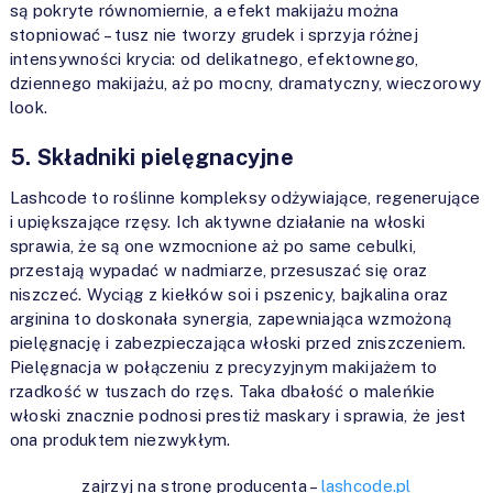
są pokryte równomiernie, a efekt makijażu można
stopniować – tusz nie tworzy grudek i sprzyja różnej
intensywności krycia: od delikatnego, efektownego,
dziennego makijażu, aż po mocny, dramatyczny, wieczorowy
look.
5. Składniki pielęgnacyjne
Lashcode to roślinne kompleksy odżywiające, regenerujące
i upiększające rzęsy. Ich aktywne działanie na włoski
sprawia, że są one wzmocnione aż po same cebulki,
przestają wypadać w nadmiarze, przesuszać się oraz
niszczeć. Wyciąg z kiełków soi i pszenicy, bajkalina oraz
arginina to doskonała synergia, zapewniająca wzmożoną
pielęgnację i zabezpieczająca włoski przed zniszczeniem.
Pielęgnacja w połączeniu z precyzyjnym makijażem to
rzadkość w tuszach do rzęs. Taka dbałość o maleńkie
włoski znacznie podnosi prestiż maskary i sprawia, że jest
ona produktem niezwykłym.
zajrzyj na stronę producenta –
lashcode.pl