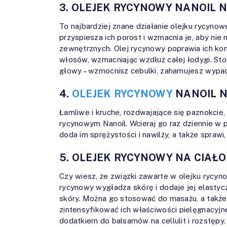
3. OLEJEK RYCYNOWY NANOIL 
To najbardziej znane działanie olejku rycyno
przyspiesza ich porost i wzmacnia je, aby nie
zewnętrznych. Olej rycynowy poprawia ich kond
włosów, wzmacniając wzdłuż całej łodygi. Sto
głowy – wzmocnisz cebulki, zahamujesz wypada
4.
OLEJEK RYCYNOWY
NANOIL N
Łamliwe i kruche, rozdwajające się paznokcie,
rycynowym Nanoil. Wcieraj go raz dziennie w pł
doda im sprężystości i nawilży, a także sprawi
5. OLEJEK RYCYNOWY NA CIAŁO
Czy wiesz, że związki zawarte w olejku ryc
rycynowy wygładza skórę i dodaje jej elastycz
skóry. Można go stosować do masażu, a także
zintensyfikować ich właściwości pielęgnacyjn
dodatkiem do balsamów na cellulit i rozstępy.