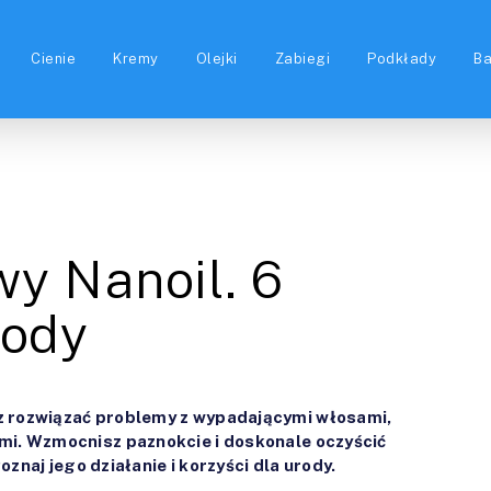
Cienie
Kremy
Olejki
Zabiegi
Podkłady
B
y Nanoil. 6
rody
z rozwiązać problemy z wypadającymi włosami,
mi. Wzmocnisz paznokcie i doskonale oczyścić
oznaj jego działanie i korzyści dla urody.