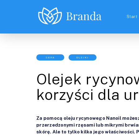
Start
CERA
OLEJKI
Olejek rycynow
korzyści dla u
Za pomocą oleju rycynowego Nanoil możes
przerzedzonymi rzęsami lub mikrymi brwia
skórę. Ale to tylko kilka jego właściwości. P