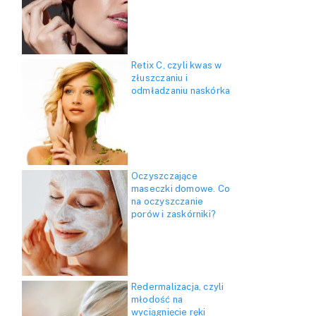
Retix C, czyli kwas w
złuszczaniu i
odmładzaniu naskórka
Oczyszczające
maseczki domowe. Co
na oczyszczanie
porów i zaskórniki?
Redermalizacja, czyli
młodość na
wyciągnięcie ręki