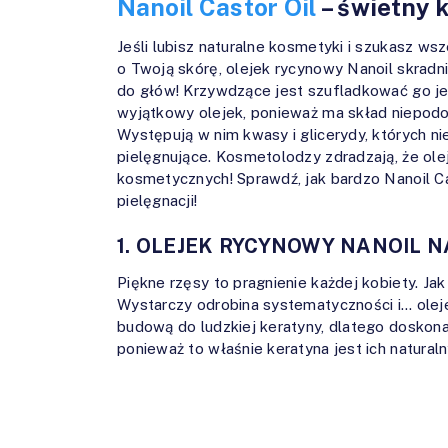
Nanoil Castor Oil
– świetny 
Jeśli lubisz naturalne kosmetyki i szukasz 
o Twoją skórę, olejek rycynowy Nanoil skradni
do głów! Krzywdzące jest szufladkować go jed
wyjątkowy olejek, ponieważ ma skład niepod
Występują w nim kwasy i glicerydy, których nie 
pielęgnujące. Kosmetolodzy zdradzają, że o
kosmetycznych! Sprawdź, jak bardzo Nanoil Ca
pielęgnacji!
1. OLEJEK RYCYNOWY NANOIL N
Piękne rzęsy to pragnienie każdej kobiety. Jak
Wystarczy odrobina systematyczności i… olej
budową do ludzkiej keratyny, dlatego doskonal
ponieważ to właśnie keratyna jest ich natura