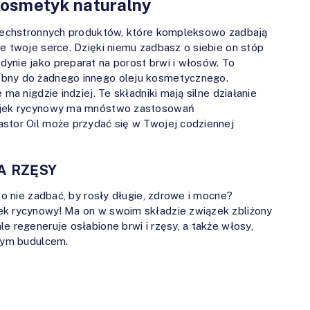
kosmetyk naturalny
wszechstronnych produktów, które kompleksowo zadbają
e twoje serce. Dzięki niemu zadbasz o siebie on stóp
ynie jako preparat na porost brwi i włosów. To
obny do żadnego innego oleju kosmetycznego.
ma nigdzie indziej. Te składniki mają silne działanie
lejek rycynowy ma mnóstwo zastosowań
stor Oil może przydać się w Twojej codziennej
A RZĘSY
 o nie zadbać, by rosły długie, zdrowe i mocne?
ek rycynowy! Ma on w swoim składzie związek zbliżony
e regeneruje osłabione brwi i rzęsy, a także włosy,
lnym budulcem.